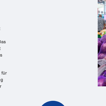
t
Das
t
ls
 für
ng
r