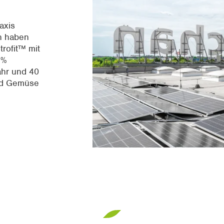
axis
n haben
rofit™ mit
 %
ahr und 40
nd Gemüse