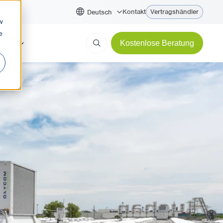
Kontakt
Vertragshändler
Deutsch
w
e
ycom
Kostenlose Beratung