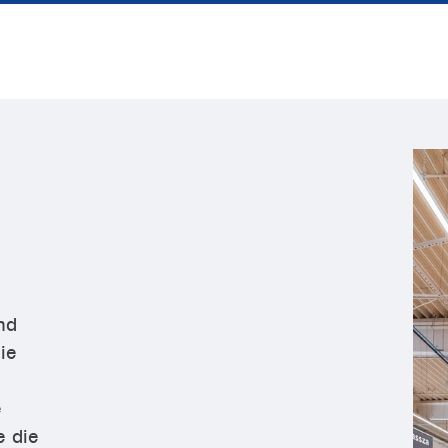
nd
ie
e
e die