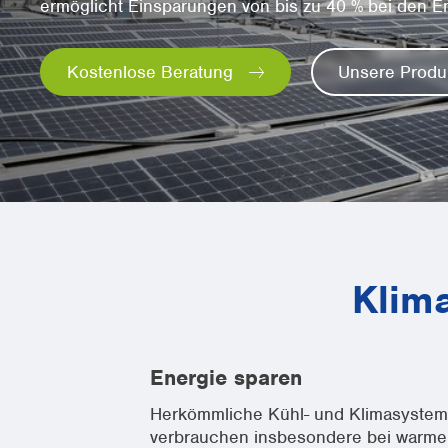
ermöglicht Einsparungen von bis zu 40 % bei den E
Kostenlose Beratung
Unsere Produ
Klim
Energie sparen
Herkömmliche Kühl- und Klimasyste
verbrauchen insbesondere bei warm