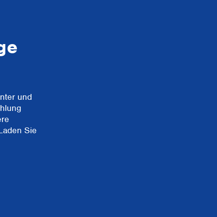
ge
enter und
ühlung
ere
Laden Sie