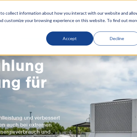
o collect information about how you interact with our website and allo
nd customize your browsing experience on this website. To find out mor
e Kühlung
Produkte
Industrien
Referenzen
Einblicke
Ox
Accept
Decline
ühlung
ng für
hlleistung und verbessert
agen auch bei extremen
 Energieverbrauch und