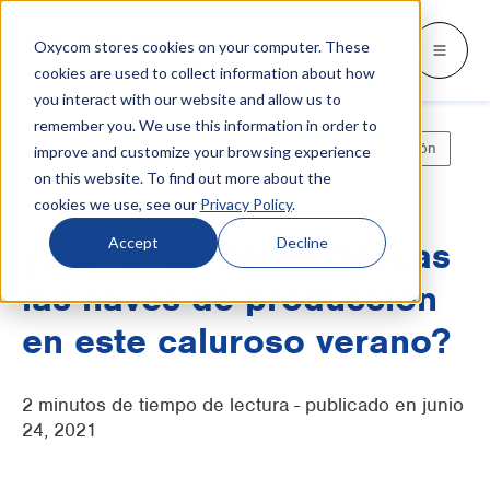
Oxycom stores cookies on your computer. These
Productos
Industrias
Recursos
Sobre nosotros
Languages
Go back
Go back
Go back
Go back
Go back
Sobre Oxycom
Productos
Industrias
cookies are used to collect information about how
you interact with our website and allow us to
remember you. We use this information in order to
INDUSTRIAS
SWITCH TO
blogs y noticias
Contacto
Enfriamiento adiabático
Sostenibilidad
Ventilación
improve and customize your browsing experience
IntrCooll: enfriamiento adiabático
de dos etapas
on this website. To find out more about the
Industria metalúrgica
Whitepapers y Casos de estudio
Servicio
English
Ahorro de energia
cookies we use, see our
Privacy Policy
.
Refrigeración para la industria con un
90% menos de consumo de energía
Industria de panificación
Descargas
Distribuidores
Nederlands
Accept
Decline
¿Cómo mantener frescas
Data centers
Más sobre enfriamiento evaporativo
Sobre Oxycom
las naves de producción
Industria gráfica
en este caluroso verano?
Conviértete en partner de Oxycom
PreCooll: preenfriamiento
adiabático
centros de distribución
2 minutos de tiempo de lectura - publicado en junio
Optimiza tu sistema de refrigeración con
Industria alimentaria
preenfriamiento adiabático
24, 2021
Industria de plástico