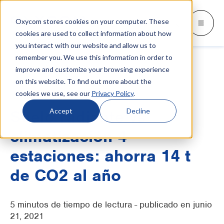
Oxycom stores cookies on your computer. These
Productos
Industrias
Recursos
Sobre nosotros
Languages
Go back
Go back
Go back
Go back
Go back
Sobre Oxycom
Productos
Industrias
cookies are used to collect information about how
you interact with our website and allow us to
remember you. We use this information in order to
INDUSTRIAS
SWITCH TO
blogs y noticias
Contacto
Enfriamiento adiabático
Enfriamiento evaporativo
improve and customize your browsing experience
IntrCooll: enfriamiento adiabático
de dos etapas
on this website. To find out more about the
Industria metalúrgica
Whitepapers y Casos de estudio
Servicio
Deutsch
Sostenible
IntrCooll
Ventilación
cookies we use, see our
Privacy Policy
.
Refrigeración para la industria con un
90% menos de consumo de energía
Industria de panificación
Descargas
Distribuidores
English
Accept
Decline
Suelo radiante vs
Data centers
Más sobre enfriamiento evaporativo
Sobre Oxycom
climatización 4
Français
Industria gráfica
estaciones: ahorra 14 t
Conviértete en partner de Oxycom
Italiano
PreCooll: preenfriamiento
de CO2 al año
adiabático
centros de distribución
Nederlands
Optimiza tu sistema de refrigeración con
Industria alimentaria
preenfriamiento adiabático
5 minutos de tiempo de lectura - publicado en junio
Industria de plástico
21, 2021