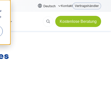
Kontakt
Vertragshändler
Deutsch
w
e
ycom
Kostenlose Beratung
es