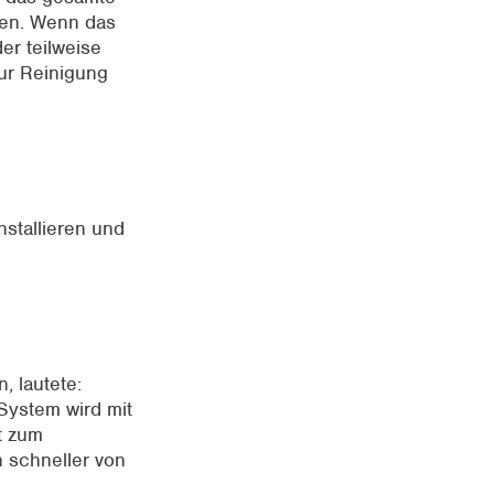
uen. Wenn das
er teilweise
 zur Reinigung
nstallieren und
, lautete:
-System wird mit
it zum
h schneller von