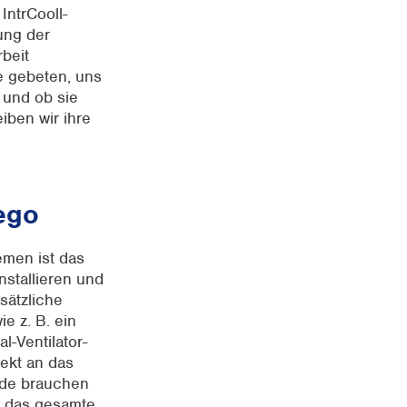
IntrCooll-
tung der
beit
e gebeten, uns
 und ob sie
iben wir ihre
ego
emen ist das
installieren und
sätzliche
ie z. B. ein
l-Ventilator-
ekt an das
nde brauchen
m das gesamte