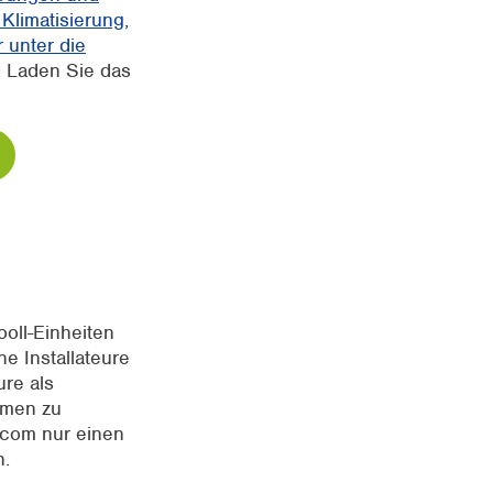
Klimatisierung,
 unter die
. Laden Sie das
ooll-Einheiten
e Installateure
ure als
hmen zu
xycom nur einen
n.