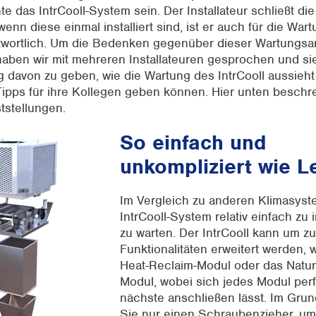
 das IntrCooll-System sein. Der Installateur schließt die 
enn diese einmal installiert sind, ist er auch für die War
wortlich. Um die Bedenken gegenüber dieser Wartungsar
aben wir mit mehreren Installateuren gesprochen und si
g davon zu geben, wie die Wartung des IntrCooll aussieht
ipps für ihre Kollegen geben können. Hier unten beschre
tstellungen.
So einfach und
unkompliziert wie L
Im Vergleich zu anderen Klimasyst
IntrCooll-System relativ einfach zu 
zu warten. Der IntrCooll kann um zu
Funktionalitäten erweitert werden, w
Heat-Reclaim-Modul oder das Natura
Modul, wobei sich jedes Modul perf
nächste anschließen lässt. Im Gru
Sie nur einen Schraubenzieher, u