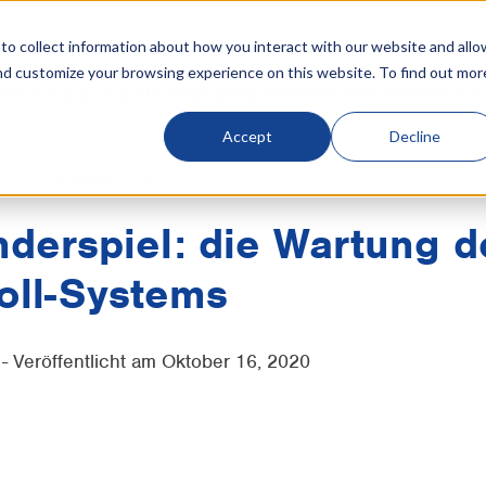
o collect information about how you interact with our website and allo
nd customize your browsing experience on this website. To find out mor
e Kühlung
Produkte
Industrien
Referenzen
Einblicke
Ox
Accept
Decline
g
Industrielle Kühlung
nderspiel: die Wartung d
oll-Systems
 - Veröffentlicht am Oktober 16, 2020