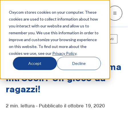
Oxycom stores cookies on your computer. These
Prodotti
Settori
Risorse
Oxycom
Languages
Go back
Go back
Go back
Go back
Go back
Prodotti
Settori
cookies are used to collect information about how
you interact with our website and allow us to
remember you. We use this information in order to
SETTORI
CONOSCI CHI SIAMO
SWITCH TO
Blog e notizie
Raffrescamento adiabatico
Raffrescamento evaporativo
improve and customize your browsing experience
IntrCooll: raffrescamento
adiabatico
on this website. To find out more about the
Industria metallurgica
Contatti
Whitepapers e casi studio
Deutsch
Risparmi energetici
cookies we use, see our
Privacy Policy
.
Raffrescamento industriale con 90% di
risparmi energetici.
Panifici industriali
Assistenza
Documentazione
English
Accept
Decline
Manutenzione del sistema
Datacenter
Distributori
Tutto sul raffreddamento adiabatico
IntrCooll? Un gioco da
Español
Industria grafica
Partenariato
ragazzi!
Français
PreCooll: preraffreddamento
adiabatico
Centri di distribuzione
Su Oxycom
Nederlands
2 min. lettura - Pubblicato il ottobre 19, 2020
Ottimizza il tuo impianto di raffreddamento
Industria alimentare
con il preraffreddamento adiabatico.
Industria delle materie plastiche