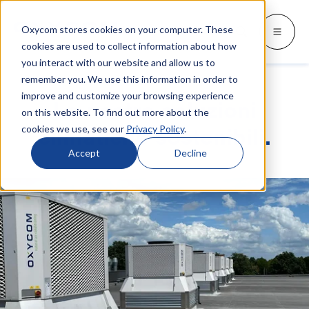
Oxycom stores cookies on your computer. These
Prodotti
Settori
Risorse
Oxycom
Languages
Go back
Go back
Go back
Go back
Go back
Prodotti
Settori
cookies are used to collect information about how
you interact with our website and allow us to
remember you. We use this information in order to
SETTORI
CONOSCI CHI SIAMO
SWITCH TO
Blog e notizie
improve and customize your browsing experience
IntrCooll: raffrescamento
Le nostre soluzioni
adiabatico
on this website. To find out more about the
Industria metallurgica
Contatti
Whitepapers e casi studio
Deutsch
cookies we use, see our
Privacy Policy
.
climatiche sostenibili.
Raffrescamento industriale con 90% di
risparmi energetici.
Panifici industriali
Assistenza
Documentazione
English
Accept
Decline
Datacenter
Distributori
Tutto sul raffreddamento adiabatico
Español
Industria grafica
Partenariato
Français
PreCooll: preraffreddamento
adiabatico
Centri di distribuzione
Su Oxycom
Nederlands
Ottimizza il tuo impianto di raffreddamento
Industria alimentare
con il preraffreddamento adiabatico.
Industria delle materie plastiche