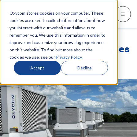
Oxycom stores cookies on your computer. These
Produits
Industries
Ressources
Oxycom
Languages
Go back
Go back
Go back
Go back
Go back
Industries
Produits
cookies are used to collect information about how
you interact with our website and allow us to
remember you. We use this information in order to
INDUSTRIES
DÉCOUVREZ QUI NOUS SOMMES
SWITCH TO
Blog et actualités
improve and customize your browsing experience
IntrCooll : Refroidissement
Nos solutions climatiques
adiabatique indirect/direct
on this website. To find out more about the
Métallurgie
Contactez
Livres blancs et études de cas
Deutsch
cookies we use, see our
Privacy Policy
.
durables.
Refroidissement pour l'industrie, garant
d'une consommation d'énergie réduite de
Boulangeries industrielles
Service
Téléchargements
English
Accept
Decline
90 %.
Centres de données
Distributeurs
Tout sur le refroidissement adiabatique
Español
Graphique
Partenariat
Italiano
PreCooll : pré-refroidissement
adiabatique
Centre de distribution
À propos d'Oxycom
Nederlands
Rendez votre installation frigorifique
Denrées alimentaires
durable grâce à un pré-refroidissement
adiabatique.
Plastique