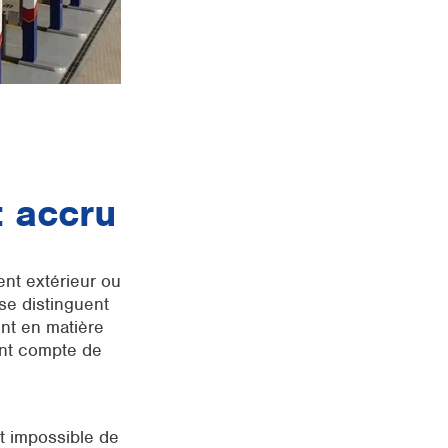
t accru
ent extérieur ou
se distinguent
nt en matière
tient compte de
nt impossible de