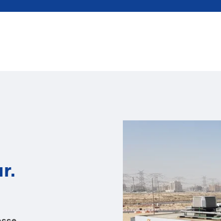
r.
esse