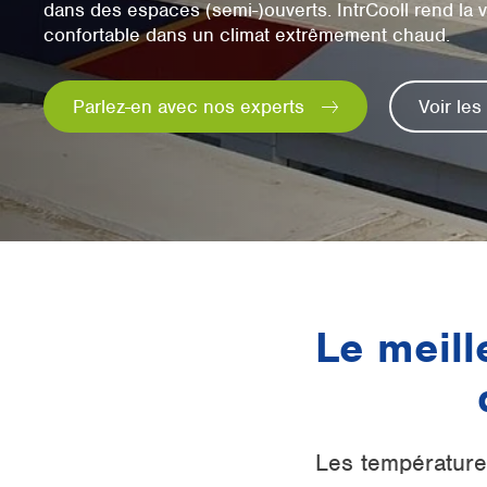
dans des espaces (semi-)ouverts. IntrCooll rend la vi
confortable dans un climat extrêmement chaud.
Parlez-en avec nos experts
Voir les
Le meill
Les température