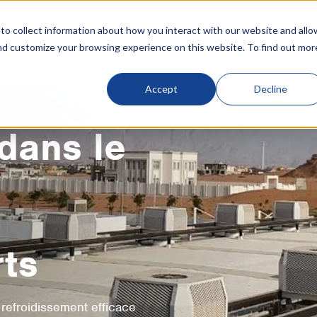
o collect information about how you interact with our website and allo
nd customize your browsing experience on this website. To find out mor
ment adiabatique
Produits
Industries
Références
Ressour
Accept
Decline
dans le
ts
refroidissement efficace