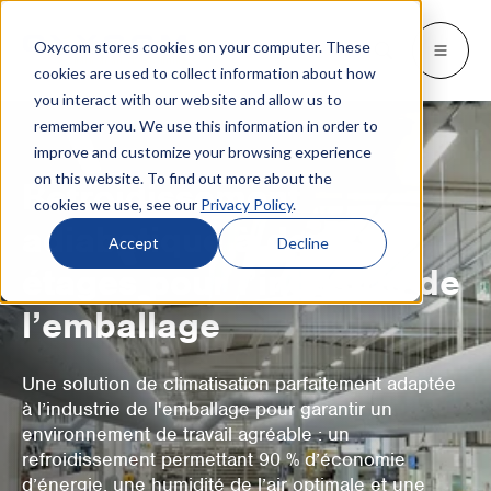
Oxycom stores cookies on your computer. These
Produits
Industries
Ressources
Oxycom
Languages
Go back
Go back
Go back
Go back
Go back
Industries
Produits
cookies are used to collect information about how
you interact with our website and allow us to
remember you. We use this information in order to
INDUSTRIES
DÉCOUVREZ QUI NOUS SOMMES
SWITCH TO
Blog et actualités
improve and customize your browsing experience
IntrCooll : Refroidissement
adiabatique indirect/direct
on this website. To find out more about the
Métallurgie
Contactez
Refroidissement
Livres blancs et études de cas
Deutsch
cookies we use, see our
Privacy Policy
.
Refroidissement pour l'industrie, garant
adiabatique à deux
d'une consommation d'énergie réduite de
Boulangeries industrielles
Service
Téléchargements
English
Accept
Decline
90 %.
étages pour l’industrie de
Centres de données
Distributeurs
Tout sur le refroidissement adiabatique
Español
l’emballage
Graphique
Partenariat
Italiano
PreCooll : pré-refroidissement
adiabatique
Centre de distribution
À propos d'Oxycom
Une solution de climatisation parfaitement adaptée
Nederlands
à l’industrie de l'emballage pour garantir un
Rendez votre installation frigorifique
Denrées alimentaires
durable grâce à un pré-refroidissement
environnement de travail agréable : un
adiabatique.
refroidissement permettant 90 % d’économie
Plastique
d’énergie, une humidité de l’air optimale et une