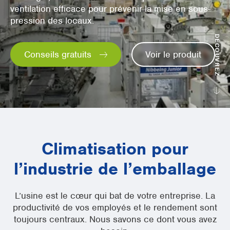
ventilation efficace pour prévenir la mise en sous-
Supermarchés
pression des locaux.
Emballage
DÉCOUVREZ
Conseils gratuits
Voir le produit
Offices
Espace (semi-)ouverts
Pré-refroidissement CTA
Bâtiments tertiaires
Climatisation pour
l’industrie de l’emballage
L’usine est le cœur qui bat de votre entreprise. La
productivité de vos employés et le rendement sont
toujours centraux. Nous savons ce dont vous avez