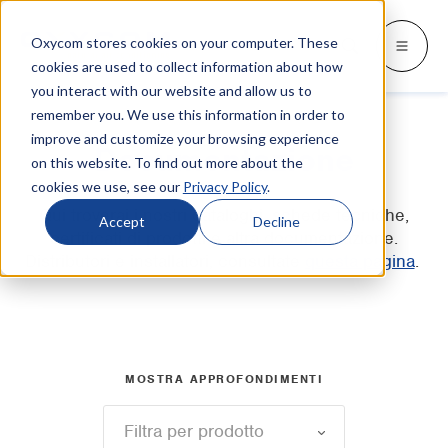
Oxycom stores cookies on your computer. These
Prodotti
Settori
Risorse
Oxycom
Languages
Go back
Go back
Go back
Go back
Go back
Prodotti
Settori
cookies are used to collect information about how
you interact with our website and allow us to
remember you. We use this information in order to
SETTORI
CONOSCI CHI SIAMO
SWITCH TO
Blog e notizie
improve and customize your browsing experience
IntrCooll: raffrescamento
Documentazione
adiabatico
on this website. To find out more about the
Industria metallurgica
Contatti
Whitepapers e casi studio
Deutsch
cookies we use, see our
Privacy Policy
.
Raffrescamento industriale con 90% di
risparmi energetici.
Panifici industriali
Assistenza
Qui troverai i nostri cataloghi, schede tecniche,
Documentazione
English
Accept
Decline
certificati di prodotti e altra documentazione.
Datacenter
Distributori
Tutto sul raffreddamento adiabatico
Distributori e installatori, consultate
questa pagina
.
Español
Industria grafica
Partenariato
Français
PreCooll: preraffreddamento
adiabatico
Centri di distribuzione
Su Oxycom
Nederlands
Ottimizza il tuo impianto di raffreddamento
MOSTRA APPROFONDIMENTI
Industria alimentare
con il preraffreddamento adiabatico.
Industria delle materie plastiche