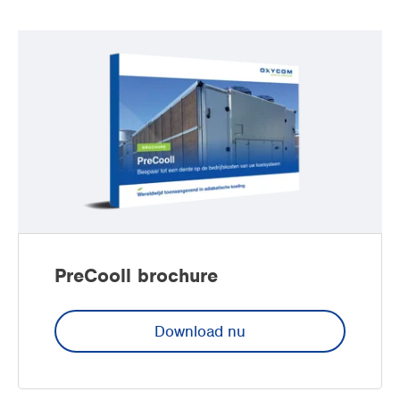
Supermarkten
Verpakkingsindustrie
Kantoren
Open ruimtes
LBK voorkoelen
Utiliteit
PreCooll brochure
Download nu