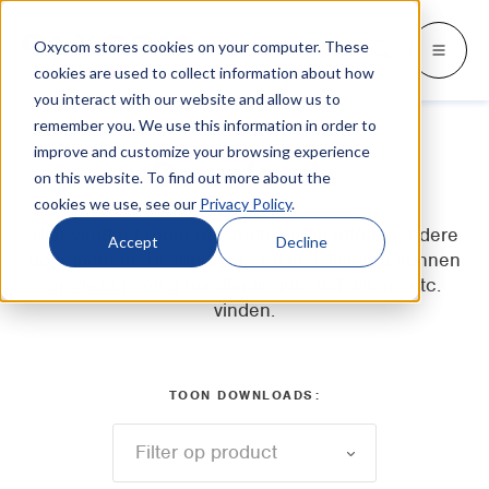
Oxycom stores cookies on your computer. These
Producten
Industrieën
Kennisbank
Oxycom
Languages
Go back
Go back
Go back
Go back
Go back
Over Oxycom
Kennisbank
Industrieën
Producten
cookies are used to collect information about how
you interact with our website and allow us to
remember you. We use this information in order to
INDUSTRIEËN
MEER OVER OXYCOM
SWITCH TO
Blog & nieuws
improve and customize your browsing experience
IntrCooll: Adiabatische koeling
Downloads
on this website. To find out more about the
Metaalindustrie
Contact
Whitepapers & case studies
Deutsch
Koeling voor de industrie met 90% minder
cookies we use, see our
Privacy Policy
.
energieverbruik
Bakkerijen
Service
Hier vindt u brochures, technische info en andere
Downloads
English
Accept
Decline
documenten. Distributeurs en installateurs kunnen
Datacentra
Distributeurs
Alles over adiabatische koeling
op deze pagina
handleidingen, richtlijnen, etc.
Español
vinden.
Grafische industrie
Adviesbureaus
Français
PreCooll: Adiabatische voorkoeling
Distributiecentra
Over Oxycom
Italiano
Verduurzaam uw koelinstallatie met
TOON DOWNLOADS:
adiabatische voorkoeling
Voedingsmiddelenindustrie
Vacatures
Kunststofindustrie