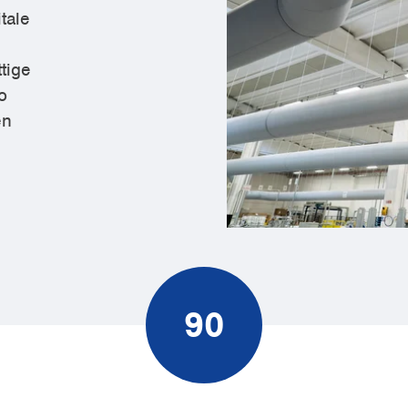
tale
tige
o
en
90