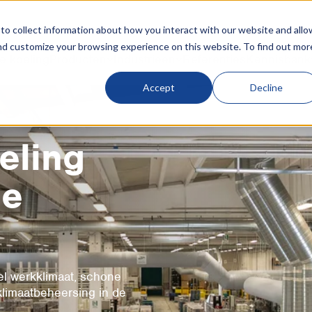
o collect information about how you interact with our website and allo
nd customize your browsing experience on this website. To find out mor
e koeling
Producten
Industrieën
Referenties
Kennisbank
Accept
Decline
eling
he
el werkklimaat, schone
klimaatbeheersing in de