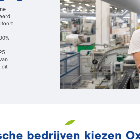
ame
eerd.
iteert
100%
25
 van
 dit
sche bedrijven kiezen 