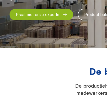
Praat met onze experts
Product bek
De 
De productieha
medewerkers e