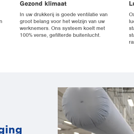
Gezond klimaat
L
In uw drukkerij is goede ventilatie van
O
n
groot belang voor het welzijn van uw
lu
werknemers. Ons systeem koelt met
st
100% verse, gefilterde buitenlucht.
st
ra
ging