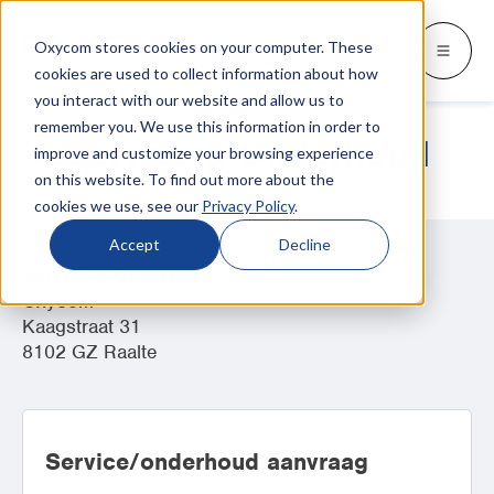
Oxycom stores cookies on your computer. These
Producten
Industrieën
Kennisbank
Oxycom
Languages
Go back
Go back
Go back
Go back
Go back
Over Oxycom
Kennisbank
Industrieën
Producten
cookies are used to collect information about how
you interact with our website and allow us to
remember you. We use this information in order to
INDUSTRIEËN
MEER OVER OXYCOM
SWITCH TO
Blog & nieuws
Service & Onderhoud
improve and customize your browsing experience
IntrCooll: Adiabatische koeling
on this website. To find out more about the
Metaalindustrie
Contact
Whitepapers & case studies
Deutsch
Koeling voor de industrie met 90% minder
cookies we use, see our
Privacy Policy
.
energieverbruik
Bakkerijen
Service
Downloads
English
Accept
Decline
Service & Onderhoud
Datacentra
Distributeurs
Alles over adiabatische koeling
Español
Oxycom
Kaagstraat 31
Grafische industrie
Adviesbureaus
Français
8102 GZ Raalte
PreCooll: Adiabatische voorkoeling
Distributiecentra
Over Oxycom
Italiano
Verduurzaam uw koelinstallatie met
adiabatische voorkoeling
Voedingsmiddelenindustrie
Vacatures
Service/onderhoud aanvraag
Kunststofindustrie