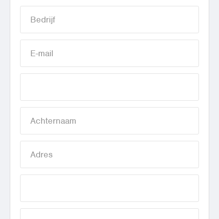
Supermarkten
Verpakkingsindustrie
Kantoren
Open ruimtes
LBK voorkoelen
Utiliteit