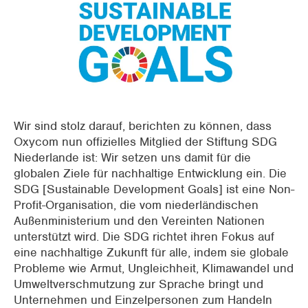
Supermärkte
Verpackungsindustrie
Büros
(Halb-) offene Räume
Wir sind stolz darauf, berichten zu können, dass
Vorkühlen von RLT-Anlage
Oxycom nun offizielles Mitglied der Stiftung SDG
Niederlande ist: Wir setzen uns damit für die
Gewerbebau
globalen Ziele für nachhaltige Entwicklung ein. Die
SDG [Sustainable Development Goals] ist eine Non-
Profit-Organisation, die vom niederländischen
Außenministerium und den Vereinten Nationen
unterstützt wird. Die SDG richtet ihren Fokus auf
eine nachhaltige Zukunft für alle, indem sie globale
Probleme wie Armut, Ungleichheit, Klimawandel und
Umweltverschmutzung zur Sprache bringt und
Unternehmen und Einzelpersonen zum Handeln