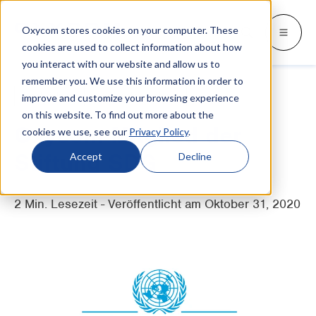
Oxycom stores cookies on your computer. These
Produkte
Industrien
Einblicke
Oxycom
Languages
Go back
Go back
Go back
Go back
Go back
Industrien
Produkte
cookies are used to collect information about how
you interact with our website and allow us to
remember you. We use this information in order to
INDUSTRIEN
SWITCH TO
Blog und Nachrichten
Kontakt
Nachrichten
Adiabate Kühlung
improve and customize your browsing experience
IntrCooll: Adiabate Kühlung
on this website. To find out more about the
Metallindustrie
Whitepapers & Fallstudien
Service
English
Kühlung für die Industrie mit 90%
Oxycom Mitglied der
cookies we use, see our
Privacy Policy
.
geringerem Energieverbrauch.
Großbäckereien
Downloads
Vertriebspartner
Español
Stiftung SDG
Accept
Decline
Datazentren
Alles über adiabatische Kühlung
Partnerschaft
Français
2 Min. Lesezeit - Veröffentlicht am Oktober 31, 2020
Druckindustrie
Über Oxycom
Italiano
PreCooll: Adiabate Vorkühlung
Vertriebszentrum
Nederlands
Nachhaltigkeit für Ihre Kälteanlage mit
adiabater Vorkühlung.
Lebensmittelindustrie
Kunststoffindustrie