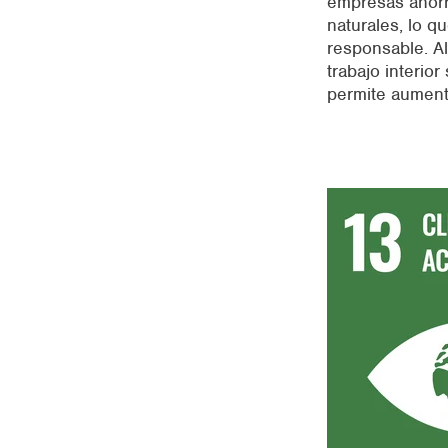
empresas ahorr
naturales,
lo qu
responsable. A
trabajo interio
permite aumenta