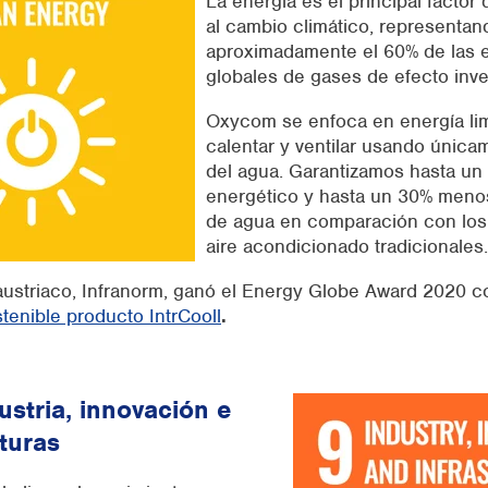
La energía es el principal factor
al cambio climático, representan
aproximadamente el 60% de las 
globales de gases de efecto inv
Oxycom se enfoca en energía limp
calentar y ventilar usando única
del agua. Garantizamos hasta un
energético y hasta un 30% men
de agua en comparación con los
aire acondicionado tradicionales.
austriaco, Infranorm, ganó el Energy Globe Award 2020 c
tenible producto IntrCooll
.
ustria, innovación e
turas