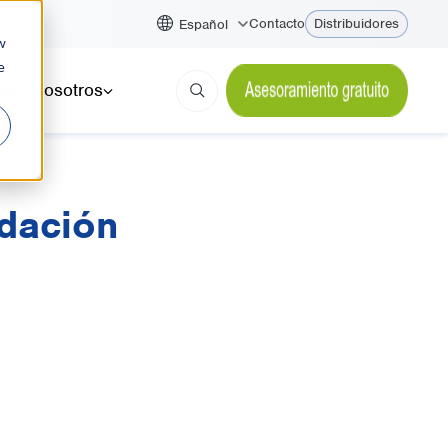
Contacto
Distribuidores
Español
w
e
bre nosotros
dación