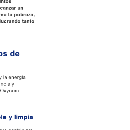
untos
lcanzar un
mo la pobreza,
olucrando tanto
os de
y la energía
ncia y
, Oxycom
le y limpia