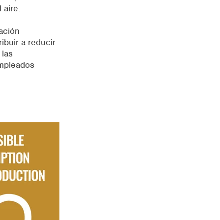
 aire.
zación
ibuir a reducir
 las
empleados