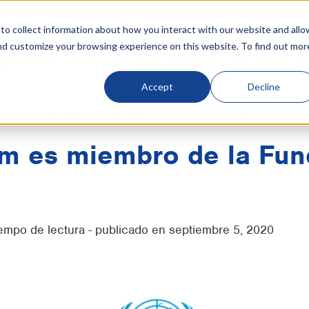
o collect information about how you interact with our website and allo
nd customize your browsing experience on this website. To find out mor
aporativo
Productos
Industrias
Referencias
Recursos
So
Accept
Decline
bático
Enfriamiento evaporativo
Noticias
IntrCooll
m es miembro de la Fun
iempo de lectura - publicado en septiembre 5, 2020