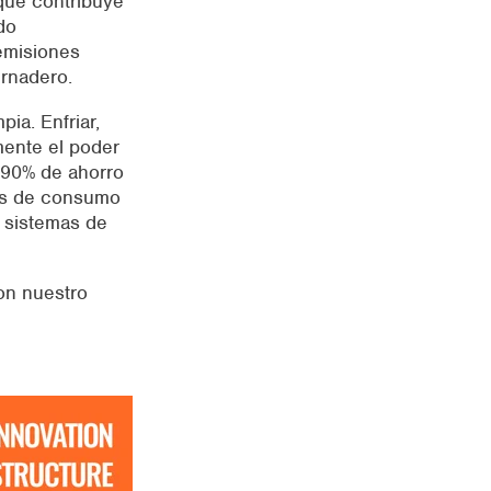
 que contribuye
do
emisiones
ernadero.
ia. Enfriar,
mente el poder
 90% de ahorro
os de consumo
 sistemas de
on nuestro