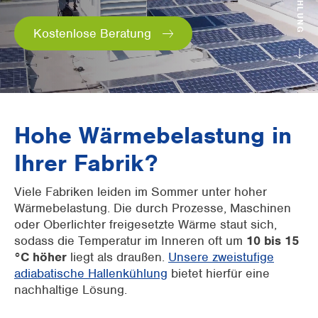
HALLENKÜHLUNG
Supermärkte
Kostenlose Beratung
Verpackungsindustrie
Büros
(Halb-) offene Räume
Hohe Wärmebelastung in
Vorkühlen von RLT-Anlage
Ihrer Fabrik?
Gewerbebau
Viele Fabriken leiden im Sommer unter hoher
Wärmebelastung. Die durch Prozesse, Maschinen
oder Oberlichter freigesetzte Wärme staut sich,
sodass die Temperatur im Inneren oft um
10 bis 15
°C höher
liegt als draußen.
Unsere zweistufige
adiabatische Hallenkühlung
bietet hierfür eine
nachhaltige Lösung.