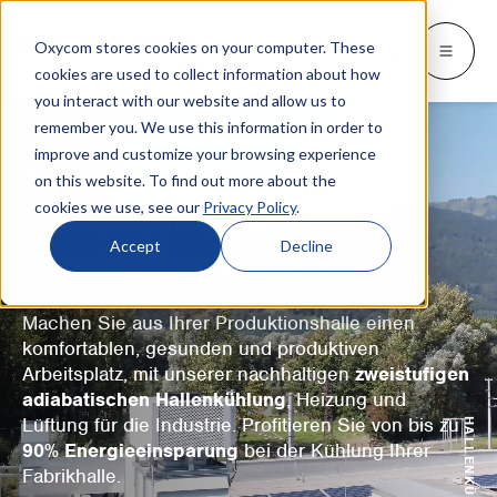
Oxycom stores cookies on your computer. These
Produkte
Industrien
Einblicke
Oxycom
Languages
Go back
Go back
Go back
Go back
Go back
Industrien
Produkte
cookies are used to collect information about how
you interact with our website and allow us to
remember you. We use this information in order to
INDUSTRIEN
SWITCH TO
Blog und Nachrichten
Kontakt
improve and customize your browsing experience
IntrCooll: Adiabate Kühlung
Nachhaltige
on this website. To find out more about the
Metallindustrie
Whitepapers & Fallstudien
Service
English
Kühlung für die Industrie mit 90%
cookies we use, see our
Privacy Policy
.
Hallenkühlung für Ihre
geringerem Energieverbrauch.
Großbäckereien
Downloads
Vertriebspartner
Español
Accept
Decline
Produktionshalle
Datazentren
Alles über adiabatische Kühlung
Partnerschaft
Français
Machen Sie aus Ihrer Produktionshalle einen
Druckindustrie
Über Oxycom
Italiano
komfortablen, gesunden und produktiven
PreCooll: Adiabate Vorkühlung
Arbeitsplatz, mit unserer nachhaltigen
zweistufigen
Vertriebszentrum
Nederlands
Nachhaltigkeit für Ihre Kälteanlage mit
adiabatischen Hallenkühlung
, Heizung und
adiabater Vorkühlung.
Lüftung für die Industrie. Profitieren Sie von bis zu
Lebensmittelindustrie
90% Energieeinsparung
bei der Kühlung Ihrer
Fabrikhalle.
Kunststoffindustrie