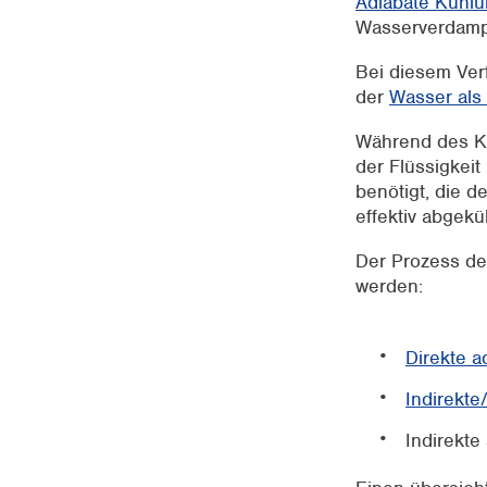
Adiabate Kühl
Wasserverdamp
Bei diesem Ver
der
Wasser als 
Während des Kü
der Flüssigkei
benötigt, die d
effektiv abgeküh
Der Prozess de
werden:
Direkte a
Indirekte
Indirekte