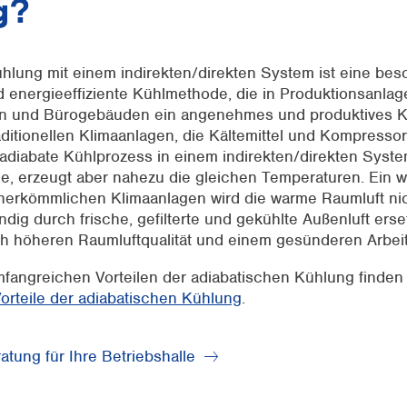
g?
ühlung mit einem indirekten/direkten System ist eine be
d energieeffiziente Kühlmethode, die in Produktionsanlag
en und Bürogebäuden ein angenehmes und produktives Kl
aditionellen Klimaanlagen, die Kältemittel und Kompress
 adiabate Kühlprozess in einem indirekten/direkten Syst
e, erzeugt aber nahezu die gleichen Temperaturen. Ein wei
 herkömmlichen Klimaanlagen wird die warme Raumluft ni
ndig durch frische, gefilterte und gekühlte Außenluft erset
ich höheren Raumluftqualität und einem gesünderen Arbei
fangreichen Vorteilen der adiabatischen Kühlung finden 
orteile der adiabatischen Kühlung
.
tung für Ihre Betriebshalle