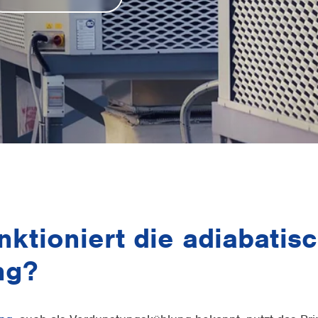
nktioniert die adiabatis
ng?