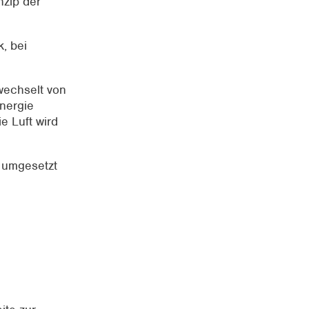
nzip der
.
, bei
wechselt von
Energie
e Luft wird
 umgesetzt