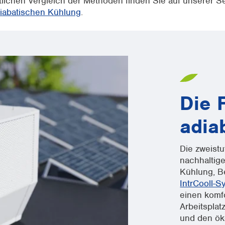
lichen Vergleich der Methoden finden Sie auf unserer Se
diabatischen Kühlung
.
Die 
adia
Die zweistu
nachhaltige
Kühlung, Be
IntrCooll-S
einen komf
Arbeitsplat
und den ök