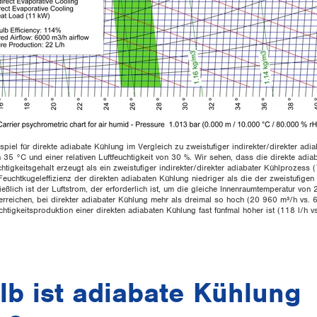
ispiel für direkte adiabate Kühlung im Vergleich zu zweistufiger indirekter/direkter adi
 35 °C und einer relativen Luftfeuchtigkeit von 30 %. Wir sehen, dass die direkte adi
tigkeitsgehalt erzeugt als ein zweistufiger indirekter/direkter adiabater Kühlprozess
Feuchtkugeleffizienz der direkten adiabaten Kühlung niedriger als die der zweistufige
eßlich ist der Luftstrom, der erforderlich ist, um die gleiche Innenraumtemperatur von 
rreichen, bei direkter adiabater Kühlung mehr als dreimal so hoch (20 960 m³/h vs. 
htigkeitsproduktion einer direkten adiabaten Kühlung fast fünfmal höher ist (118 l/h vs
b ist adiabate Kühlung