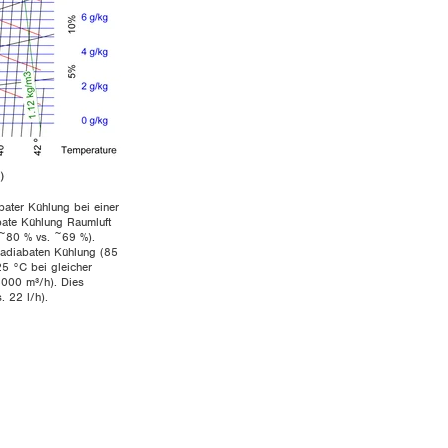
abater Kühlung bei einer
abate Kühlung Raumluft
 (~80 % vs. ~69 %).
n adiabaten Kühlung (85
25 °C bei gleicher
6000 m³/h). Dies
. 22 l/h).