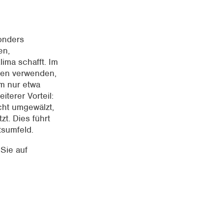
sonders
en,
ima schafft. Im
oren verwenden,
em nur etwa
terer Vorteil:
cht umgewälzt,
zt. Dies führt
tsumfeld.
Sie auf