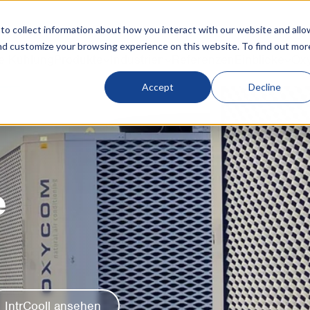
o collect information about how you interact with our website and allo
nd customize your browsing experience on this website. To find out mor
e Kühlung
Produkte
Industrien
Referenzen
Einblicke
Ox
Accept
Decline
e
IntrCooll ansehen