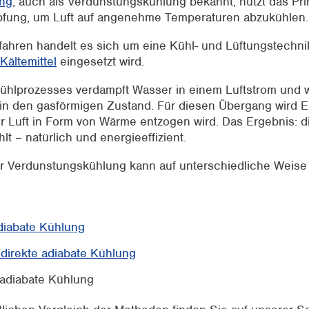
ung
, auch als Verdunstungskühlung bekannt, nutzt das Pri
fung, um Luft auf angenehme Temperaturen abzukühlen
fahren handelt es sich um eine Kühl- und Lüftungstechnik
Kältemittel
eingesetzt wird.
hlprozesses verdampft Wasser in einem Luftstrom und 
t in den gasförmigen Zustand. Für diesen Übergang wird 
er Luft in Form von Wärme entzogen wird. Das Ergebnis: di
lt – natürlich und energieeffizient.
r Verdunstungskühlung kann auf unterschiedliche Weise
diabate Kühlung
/direkte adiabate Kühlung
 adiabate Kühlung