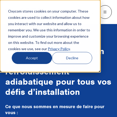
Oxycom stores cookies on your computer. These
Produits
Industries
Ressources
Oxycom
Languages
Go back
Go back
Go back
Go back
Go back
Industries
Produits
cookies are used to collect information about how
you interact with our website and allow us to
remember you. We use this information in order to
INDUSTRIES
DÉCOUVREZ QUI NOUS SOMMES
SWITCH TO
Blog et actualités
improve and customize your browsing experience
IntrCooll : Refroidissement
adiabatique indirect/direct
on this website. To find out more about the
Métallurgie
Contactez
Livres blancs et études de cas
Deutsch
Entretenez-vous avec un
cookies we use, see our
Privacy Policy
.
Refroidissement pour l'industrie, garant
d'une consommation d'énergie réduite de
Boulangeries industrielles
Service
Téléchargements
English
Accept
Decline
spécialiste en
90 %.
Centres de données
Distributeurs
Tout sur le refroidissement adiabatique
refroidissement
Español
Graphique
Partenariat
adiabatique pour tous vos
Italiano
PreCooll : pré-refroidissement
défis d’installation
adiabatique
Centre de distribution
À propos d'Oxycom
Nederlands
Rendez votre installation frigorifique
Denrées alimentaires
durable grâce à un pré-refroidissement
Ce que nous sommes en mesure de faire pour
adiabatique.
vous :
Plastique