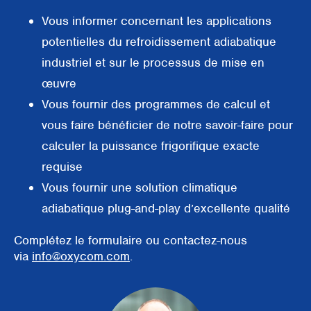
Supermarchés
Vous informer concernant les applications
potentielles du refroidissement adiabatique
Emballage
industriel et sur le processus de mise en
Offices
œuvre
Vous fournir des programmes de calcul et
Espace (semi-)ouverts
vous faire bénéficier de notre savoir-faire pour
Pré-refroidissement CTA
calculer la puissance frigorifique exacte
requise
Bâtiments tertiaires
Vous fournir une solution climatique
adiabatique plug-and-play d’excellente qualité
Complétez le formulaire ou contactez-nous
via
info@oxycom.com
.