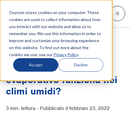
Oxycom stores cookies on your computer. These
Prodotti
Settori
Risorse
Oxycom
Languages
Go back
Go back
Go back
Go back
Go back
Prodotti
Settori
cookies are used to collect information about how
you interact with our website and allow us to
remember you. We use this information in order to
SETTORI
CONOSCI CHI SIAMO
SWITCH TO
Blog e notizie
Raffrescamento adiabatico
Sostenibilità
improve and customize your browsing experience
IntrCooll: raffrescamento
adiabatico
on this website. To find out more about the
Industria metallurgica
Contatti
Whitepapers e casi studio
Deutsch
Raffrescamento evaporativo
cookies we use, see our
Privacy Policy
.
Raffrescamento industriale con 90% di
risparmi energetici.
Panifici industriali
Assistenza
Documentazione
English
Accept
Decline
Il raffreddamento
Datacenter
Distributori
Tutto sul raffreddamento adiabatico
evaporativo funziona nei
Español
Industria grafica
Partenariato
climi umidi?
Français
PreCooll: preraffreddamento
adiabatico
Centri di distribuzione
Su Oxycom
Nederlands
3 min. lettura - Pubblicato il febbraio 23, 2022
Ottimizza il tuo impianto di raffreddamento
Industria alimentare
con il preraffreddamento adiabatico.
Industria delle materie plastiche