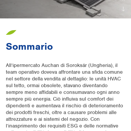
Supermercati
Industria dell'imballaggio
Uffici
Sommario
Raffrescamento di ambienti esterni
Preraffrescamento UTA
All’ipermercato Auchan di Soroksár (Ungheria), il
team operativo doveva affrontare una sfida comune
Edifici commerciali
nel settore della vendita al dettaglio: le unità HVAC
sul tetto, ormai obsolete, stavano diventando
sempre meno affidabili e consumavano ogni anno
sempre più energia. Ciò influiva sul comfort dei
dipendenti e aumentava il rischio di deterioramento
dei prodotti freschi, oltre a causare problemi alle
attrezzature e ai sistemi del negozio. Con
l’inasprimento dei requisiti ESG e delle normative