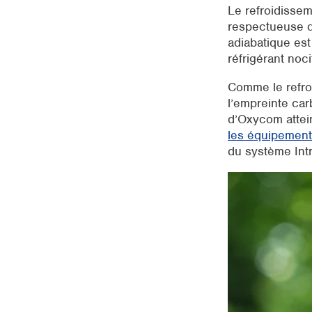
Le refroidissem
respectueuse d
adiabatique est
réfrigérant noc
Comme le refroi
l’empreinte ca
d’Oxycom attein
les équipement
du système Intr