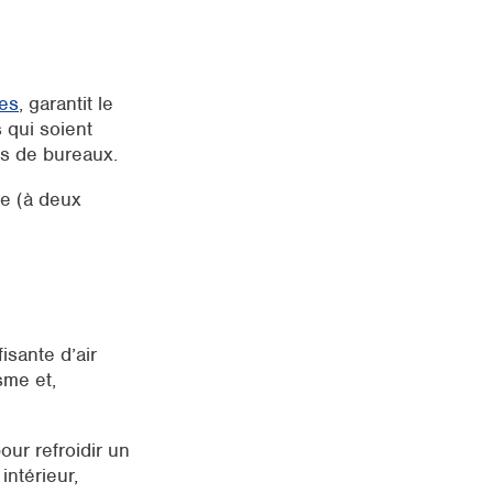
ges
, garantit le
s qui soient
es de bureaux.
ue (à deux
isante d’air
sme et,
pour refroidir un
intérieur,