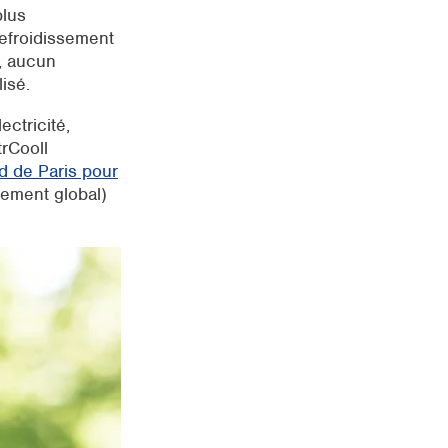
plus
efroidissement
e, aucun
isé.
ctricité,
rCooll
rd de Paris pour
fement global)