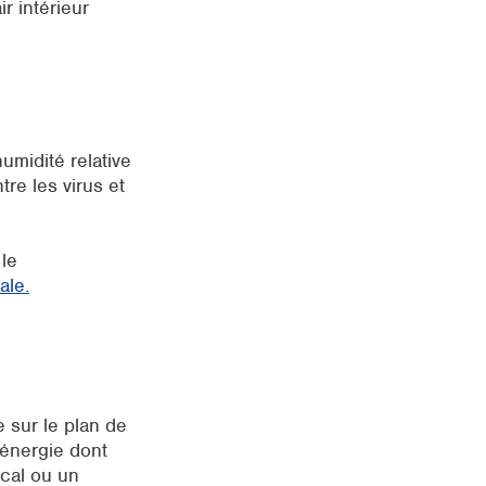
r intérieur
umidité relative
re les virus et
 le
ale.
 sur le plan de
’énergie dont
ocal ou un