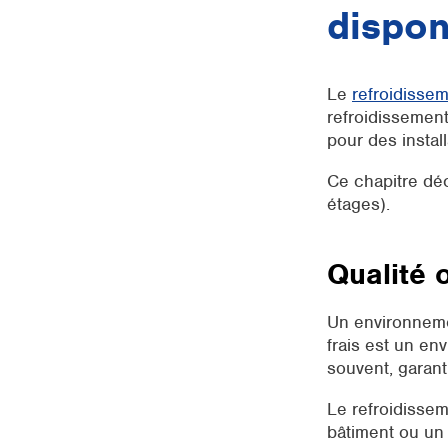
dispon
Le
refroidisse
refroidissement
pour des instal
Ce chapitre déc
étages).
Qualité o
Un environnemen
frais est un en
souvent, garant
Le refroidisseme
bâtiment ou un l