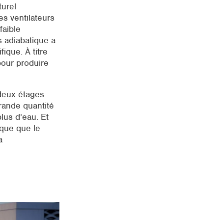
turel
s ventilateurs
faible
s adiabatique a
ique. À titre
pour produire
 deux étages
rande quantité
lus d’eau. Et
ique que le
a