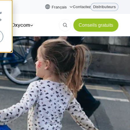
Contactez
Distributeurs
Français
w
e
ces
Oxycom
Conseils gratuits