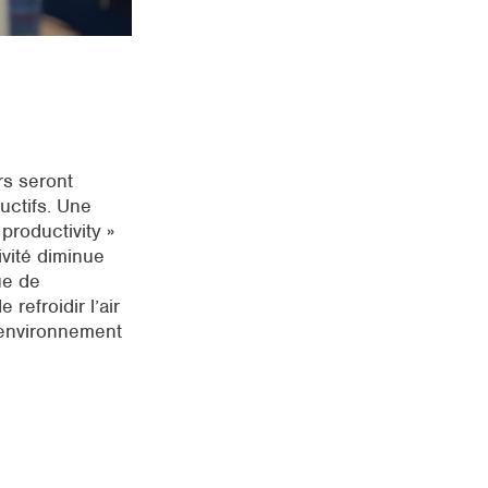
rs seront
uctifs. Une
productivity »
ivité diminue
ue de
refroidir l’air
 environnement