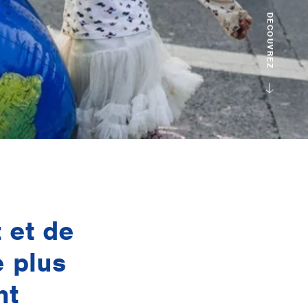
DÉCOUVREZ
 et de
e plus
nt