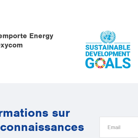
 remporte Energy
Oxycom
rmations sur
s connaissances