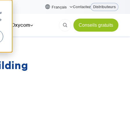
Contactez
Distributeurs
Français
w
e
ces
Oxycom
Conseils gratuits
ilding