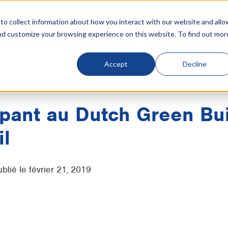
o collect information about how you interact with our website and allo
nd customize your browsing experience on this website. To find out mor
ment adiabatique
Produits
Industries
Références
Ressour
Accept
Decline
ipant au Dutch Green Bu
l
ublié le février 21, 2019