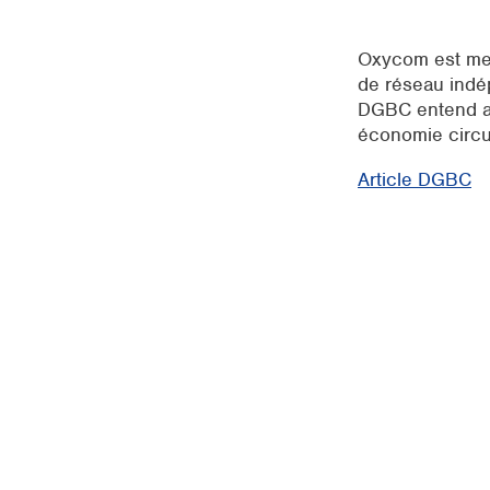
Oxycom est mem
de réseau indép
DGBC entend ain
économie circula
Article DGBC