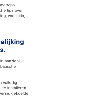
weetraps
che tips over
g, ventilatie,
elijking
s.
in aanzienlijk
abatische
n volledig
 te installeren
 verse, gekoelde