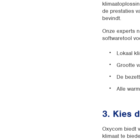
klimaatoplossi
de prestaties v
bevindt.
Onze experts n
softwaretool v
Lokaal kl
Grootte v
De bezett
Alle warm
3. Kies 
Oxycom biedt ve
klimaat te bied