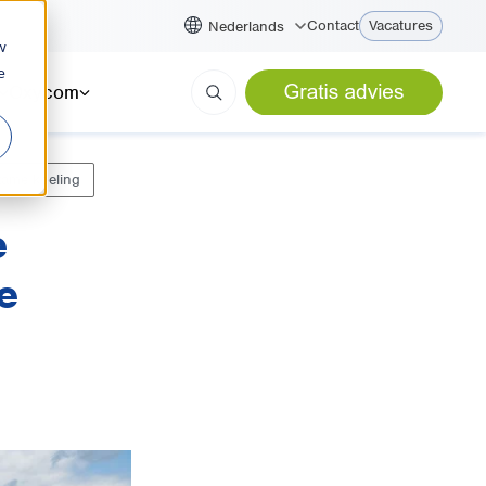
Contact
Vacatures
Nederlands
w
e
Oxycom
ame koeling
e
ie