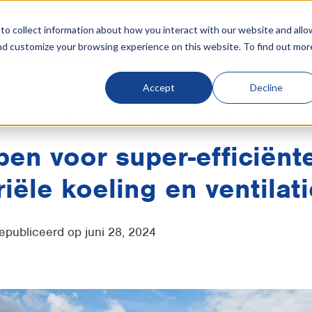
o collect information about how you interact with our website and allo
nd customize your browsing experience on this website. To find out mor
e koeling
Producten
Industrieën
Referenties
Kennisbank
Accept
Decline
ing
Duurzaam
Industriële koeling
Productiviteit
Duurz
pen voor super-efficiënt
riële koeling en ventilat
gepubliceerd op juni 28, 2024