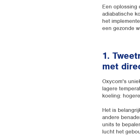
Een oplossing 
adiabatische k
het implementer
een gezonde we
1. Tweet
met dire
Oxycom's uni
lagere temperat
koeling: hoger
Het is belangri
andere benaderi
units te bepale
lucht het gebou