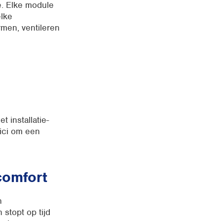
e. Elke module
elke
rmen, ventileren
 installatie-
nici om een
comfort
n
stopt op tijd