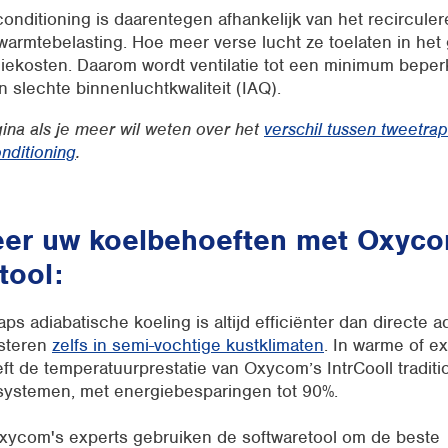
rconditioning is daarentegen afhankelijk van het recircule
warmtebelasting. Hoe meer verse lucht ze toelaten in he
iekosten. Daarom wordt ventilatie tot een minimum beperk
en slechte binnenluchtkwaliteit (IAQ).
ina als je meer wil weten over het
verschil tussen tweetra
onditioning
.
eer uw koelbehoeften met Oxyco
tool:
aps adiabatische koeling is altijd efficiënter dan directe 
esteren
zelfs in semi-vochtige kustklimaten
. In warme of e
eft de temperatuurprestatie van Oxycom’s IntrCooll traditi
gsystemen, met energiebesparingen tot 90%.
Oxycom's experts gebruiken de softwaretool om de beste