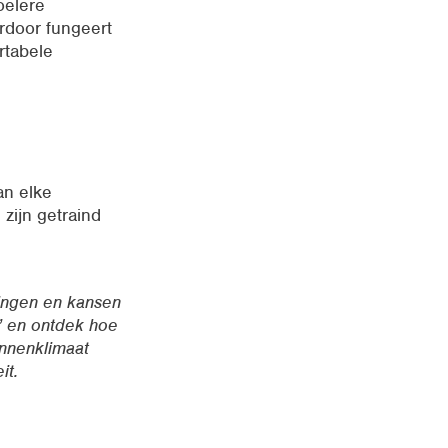
oelere
rdoor fungeert
rtabele
an elke
zijn getraind
ingen en kansen
” en ontdek hoe
nnenklimaat
it.