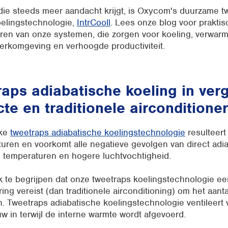
die steeds meer aandacht krijgt, is Oxycom's duurzame t
oelingstechnologie,
IntrCooll
. Lees onze blog voor praktis
en van onze systemen, die zorgen voor koeling, verwarmin
rkomgeving en verhoogde productiviteit.
raps adiabatische koeling in verg
cte en traditionele airconditioner
eke
tweetraps adiabatische koelingstechnologie
resulteert 
uren en voorkomt alle negatieve gevolgen van direct adi
e temperaturen en hogere luchtvochtigheid.
jk te begrijpen dat onze tweetraps koelingstechnologie ee
ng vereist (dan traditionele airconditioning) om het aantal
n. Tweetraps adiabatische koelingstechnologie ventileert
w in terwijl de interne warmte wordt afgevoerd.