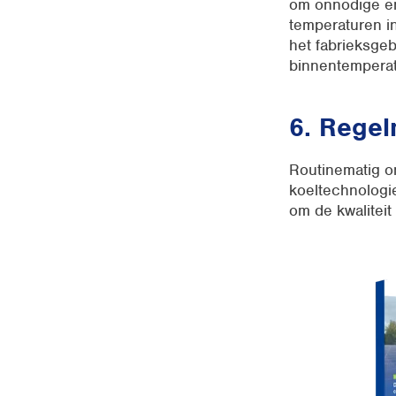
om onnodige en
temperaturen i
het fabrieksgeb
binnentemperat
6. Rege
Routinematig on
koeltechnologie
om de kwaliteit