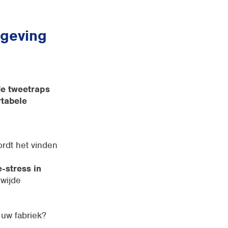
mgeving
de tweetraps
rtabele
rdt het vinden
e-stress in
wijde
.
 uw fabriek?