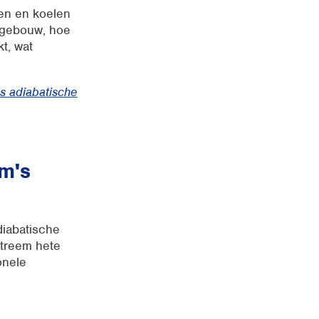
ren en koelen
t gebouw, hoe
t, wat
ps adiabatische
m's
adiabatische
xtreem hete
onele