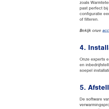
zoals Warmtete
past perfect bi
configuratie ee
of filteren.
Bekijk onze
acc
4. Instal
Onze experts en
en inbedrijfste
soepel installa
5. Afste
De software va
verwarmingspro