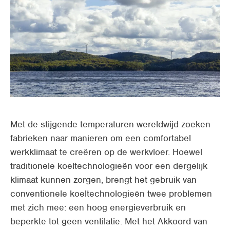
Supermarkten
Verpakkingsindustrie
Kantoren
Open ruimtes
LBK voorkoelen
Met de stijgende temperaturen wereldwijd zoeken
Utiliteit
fabrieken naar manieren om een comfortabel
werkklimaat te creëren op de werkvloer. Hoewel
traditionele koeltechnologieën voor een dergelijk
klimaat kunnen zorgen, brengt het gebruik van
conventionele koeltechnologieën twee problemen
met zich mee: een hoog energieverbruik en
beperkte tot geen ventilatie. Met het Akkoord van