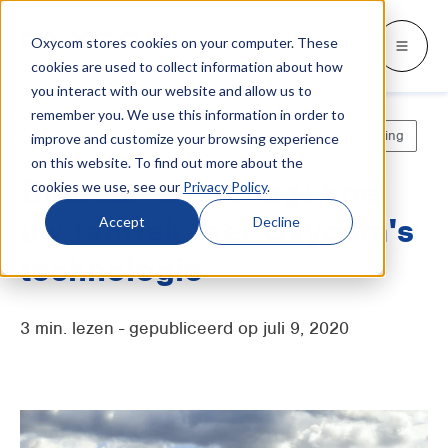
Oxycom stores cookies on your computer. These
Producten
Industrieën
Kennisbank
Oxycom
Languages
Go back
Go back
Go back
Go back
Go back
Over Oxycom
Kennisbank
Industrieën
Producten
cookies are used to collect information about how
you interact with our website and allow us to
remember you. We use this information in order to
INDUSTRIEËN
MEER OVER OXYCOM
SWITCH TO
Blog & nieuws
Adiabatische koeling
Duurzaam
Industriële koeling
improve and customize your browsing experience
IntrCooll: Adiabatische koeling
on this website. To find out more about the
Metaalindustrie
Contact
Whitepapers & case studies
Deutsch
Koeling voor de industrie met 90% minder
Duurzame koeling: koel
cookies we use, see our
Privacy Policy
.
energieverbruik
Bakkerijen
Service
Downloads
English
uw fabriek met Oxycom's
Accept
Decline
Datacentra
Distributeurs
Alles over adiabatische koeling
technologie
Español
Grafische industrie
Adviesbureaus
Français
PreCooll: Adiabatische voorkoeling
3 min. lezen - gepubliceerd op juli 9, 2020
Distributiecentra
Over Oxycom
Italiano
Verduurzaam uw koelinstallatie met
adiabatische voorkoeling
Voedingsmiddelenindustrie
Vacatures
Kunststofindustrie