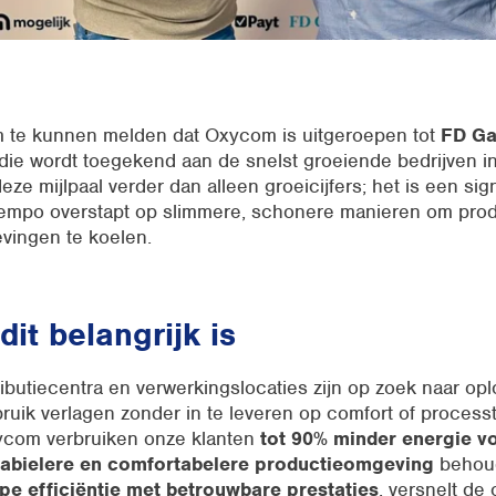
om te kunnen melden dat Oxycom is uitgeroepen tot
FD Ga
die wordt toegekend aan de snelst groeiende bedrijven i
eze mijlpaal verder dan alleen groeicijfers; het is een sig
tempo overstapt op slimmere, schonere manieren om prod
vingen te koelen.
it belangrijk is
ributiecentra en verwerkingslocaties zijn op zoek naar op
ruik verlagen zonder in te leveren op comfort of processta
ycom verbruiken onze klanten
tot 90% minder energie v
tabielere en comfortabelere productieomgeving
behoud
pe efficiëntie met betrouwbare prestaties
, versnelt de