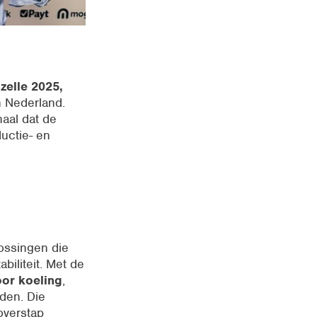
zelle 2025,
n Nederland.
naal dat de
uctie- en
lossingen die
biliteit. Met de
oor koeling
,
en. Die
 overstap