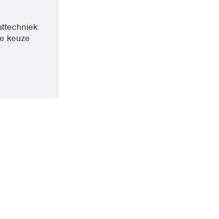
attechniek
ste keuze