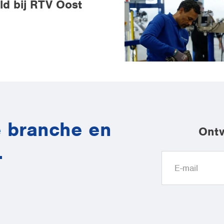
d bij RTV Oost
de branche en
Ontv
.