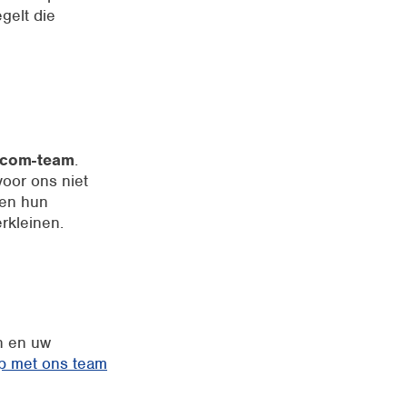
gelt die
xycom-team
.
oor ons niet
pen hun
rkleinen.
n en uw
p met ons team