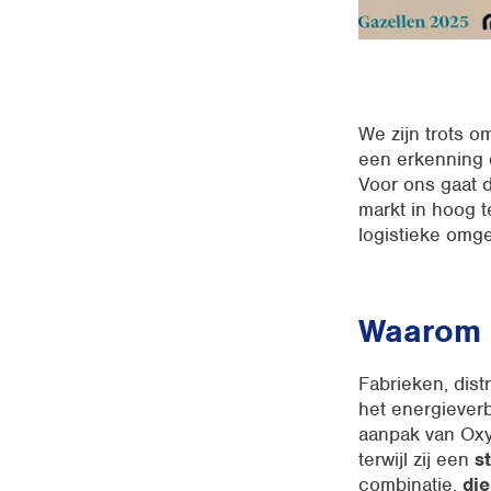
We zijn trots 
een erkenning 
Voor ons gaat d
markt in hoog 
logistieke omge
Waarom d
Fabrieken, dist
het energieverb
aanpak van Ox
terwijl zij een
s
combinatie,
die