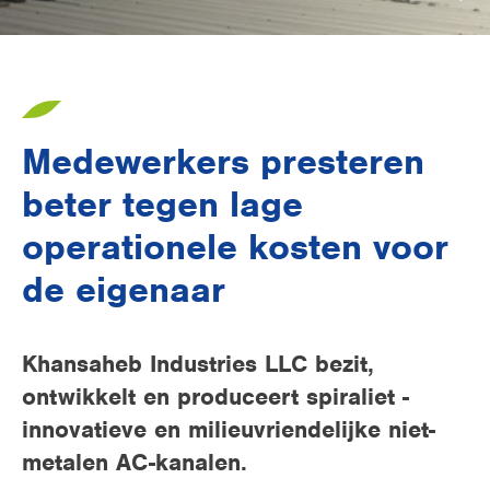
Supermarkten
Verpakkingsindustrie
Kantoren
Medewerkers presteren
Open ruimtes
beter tegen lage
LBK voorkoelen
operationele kosten voor
Utiliteit
de eigenaar
Khansaheb Industries LLC bezit,
ontwikkelt en produceert spiraliet -
innovatieve en milieuvriendelijke niet-
metalen AC-kanalen.