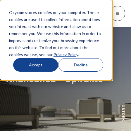
Oxycom stores cookies on your computer. These
Producten
Industrieën
Kennisbank
Oxycom
Languages
Go back
Go back
Go back
Go back
Go back
Over Oxycom
Kennisbank
Industrieën
Producten
cookies are used to collect information about how
you interact with our website and allow us to
remember you. We use this information in order to
INDUSTRIEËN
MEER OVER OXYCOM
SWITCH TO
Blog & nieuws
improve and customize your browsing experience
IntrCooll: Adiabatische koeling
on this website. To find out more about the
Metaalindustrie
Contact
Whitepapers & case studies
Deutsch
Koeling voor de industrie met 90% minder
cookies we use, see our
Privacy Policy
.
energieverbruik
Bakkerijen
Service
Downloads
English
Accept
Decline
DUBAI - VERENIGDE ARABISCHE EMIRATEN
Datacentra
Distributeurs
Khansaheb - Spiralite
Alles over adiabatische koeling
Español
Grafische industrie
Adviesbureaus
Français
PreCooll: Adiabatische voorkoeling
Distributiecentra
Over Oxycom
Italiano
Verduurzaam uw koelinstallatie met
ONTDEK
adiabatische voorkoeling
Voedingsmiddelenindustrie
Vacatures
Kunststofindustrie