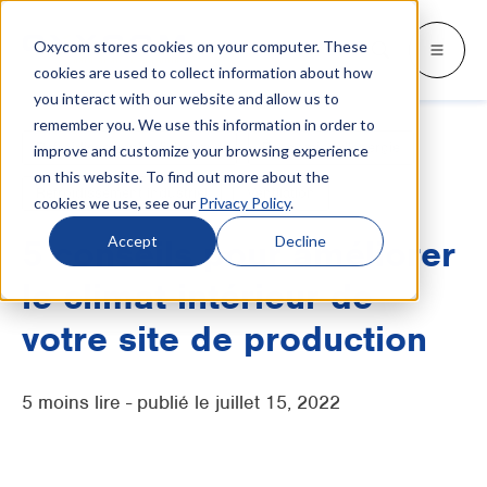
Oxycom stores cookies on your computer. These
Produits
Industries
Ressources
Oxycom
Languages
Go back
Go back
Go back
Go back
Go back
Industries
Produits
cookies are used to collect information about how
you interact with our website and allow us to
remember you. We use this information in order to
INDUSTRIES
DÉCOUVREZ QUI NOUS SOMMES
SWITCH TO
Blog et actualités
Refroidissement adiabatique
Économies d'énergie
improve and customize your browsing experience
IntrCooll : Refroidissement
adiabatique indirect/direct
on this website. To find out more about the
Métallurgie
Contactez
Livres blancs et études de cas
Deutsch
Refroidissement industriel
Ventilation
cookies we use, see our
Privacy Policy
.
Refroidissement pour l'industrie, garant
d'une consommation d'énergie réduite de
Boulangeries industrielles
Service
Téléchargements
English
Accept
Decline
5 conseils pour améliorer
90 %.
Centres de données
Distributeurs
Tout sur le refroidissement adiabatique
le climat intérieur de
Español
Graphique
Partenariat
votre site de production
Italiano
PreCooll : pré-refroidissement
adiabatique
Centre de distribution
À propos d'Oxycom
Nederlands
5 moins lire - publié le juillet 15, 2022
Rendez votre installation frigorifique
Denrées alimentaires
durable grâce à un pré-refroidissement
adiabatique.
Plastique