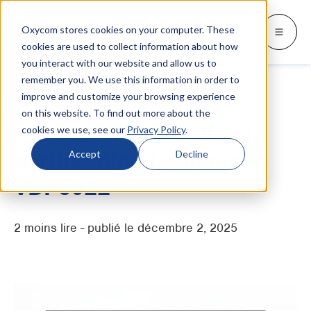
Oxycom stores cookies on your computer. These
Produits
Industries
Ressources
Oxycom
Languages
Go back
Go back
Go back
Go back
Go back
Industries
Produits
cookies are used to collect information about how
you interact with our website and allow us to
remember you. We use this information in order to
INDUSTRIES
DÉCOUVREZ QUI NOUS SOMMES
SWITCH TO
Blog et actualités
Refroidissement adiabatique
IntrCooll
improve and customize your browsing experience
IntrCooll : Refroidissement
adiabatique indirect/direct
on this website. To find out more about the
Métallurgie
Contactez
Livres blancs et études de cas
Deutsch
IntrCooll renouvelle la
cookies we use, see our
Privacy Policy
.
Refroidissement pour l'industrie, garant
d'une consommation d'énergie réduite de
Boulangeries industrielles
Service
Téléchargements
English
certification hygiénique
Accept
Decline
90 %.
Centres de données
Distributeurs
Tout sur le refroidissement adiabatique
VDI 6022
Español
Graphique
Partenariat
Italiano
PreCooll : pré-refroidissement
2 moins lire - publié le décembre 2, 2025
adiabatique
Centre de distribution
À propos d'Oxycom
Nederlands
Rendez votre installation frigorifique
Denrées alimentaires
durable grâce à un pré-refroidissement
adiabatique.
Plastique